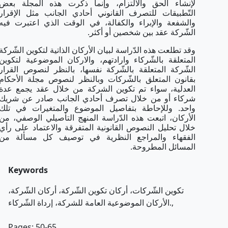
لإنشاء الحق والالتزام، وإنما ذكرت هذه المجلة بعض
التّطبيقات للتصرف القانوني أحادي الجانب مثل الإقرار
والشفعة والإبراء والكفالة، في الوقت الذي اعتبرت فيه
الشّركة عقد بين شخصين أو أكثر.
وقد تطلعت هذه الدّراسة لبيان الأركان الذاتية لتكوين الشّركة
المتعلقة بالشّركاء وارادتهم، والاركان الموضوعية لتكوين
الشّركة المتعلقة بالشّركة نفسها، بالنظر لنصوص القرار
بقانون المتعلق بالشّركات وبالنظر لنصوص مجلة الأحكام
العدلية، سواء تم تكوين الشركة من خلال عقد يجمع عدة
شركاء أو من خلال تصرف أحادي الجانب صادر عن شريك
واحد. وللإحاطة بتفاصيل الموضوع والمتغيرات في تلك
الأركان، اتبعت هذه الدّراسة المنهج التأصيلي الوصفي، من
خلال تحليل النصوص القانونية المتفرقة والاعتماد على رأي
الفقهاء والمراجع النظرية في توصيف كل مسألة من
المسائل المطروحة.
Keywords
تكوين الشّركات، أركان تكوين الشّركة، أركان الشّركة،
الأركان الموضوعية العامة للشركة، إرداة الشّركاء.,
Pages: 50-65