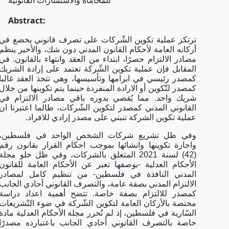
Abstract:
ترتكز عملية تكوين الشّركات على تصرف قانوني يخضع في
أركانه العامة لأحكام القانون المدني دون شك، والأخير ينظم
مصادر الالتزام حصرًا، ابتداء من العقد وانتهاء بالقانون. في
المقابل فإن عملية تكوين الشّركة تعتمد على إرادة الشريك
كمصدر رئيسي في ابرامها وتأسيسها، وهي تتخذ العقد غالبا
كمصدر لتّكوين أو الارادة المنفردة حينما يتم تكوينها من خلال
شريك واحد. مما يُقصي بدوره باقي مصادر الالتزام في
القانوني المدني كمصدر لتكوين الشّركات، طالما اعتبرنا ان
عملية تكوين الشركة تنبني على مصدر إرادي للافراد.
وفي ظل تشريع شركات الشخص الواحد في فلسطين،
واجازة تكوينها وانشائها بموجب احكام القرار بقانون رقم
(42) لسنة 2021 المتعلق بالشركات، وفي ظل خلو مجلة
الأحكام العدلية -بوصفها تعبر عن الأحكام العامة للقانون
المدني النافذة في فلسطين- من تنظيم كامل لمصادر
الالتزام المدني بصفة عامة، والتصرف القانوني أحادي الجانب
كمصدر للالتزام بصفة خاصة. تتضح أهمية اعداد دراسة
مختصة بالأركان العامة لتكوين الشّركة في ضوء التّشريعات
السّارية في فلسطين، إذ لم تُحرر مجلة الأحكام العدلية مادة
خاصة بالتصرف القانوني أحادي الجانب باعتبارده مصدرًا